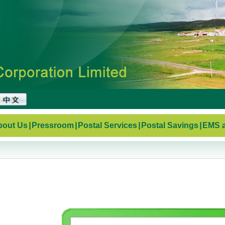
bout Us
|
Pressroom
|
Postal Services
|
Postal Savings
|
EMS a